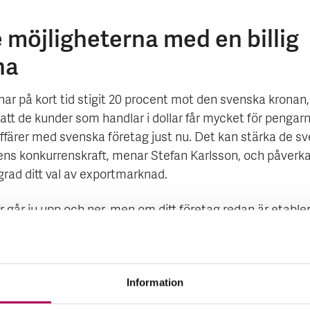
e möjligheterna med en billig
na
har på kort tid stigit 20 procent mot den svenska kronan, 
att de kunder som handlar i dollar får mycket för pengar
affärer med svenska företag just nu. Det kan stärka de s
ns konkurrenskraft, menar Stefan Karlsson, och påverkar 
grad ditt val av exportmarknad.
r går ju upp och ner, men om ditt företag redan är etabler
inns det skäl att fundera på att satsa mer där nu. En an
 som kan vara värd att titta extra på är Mellanöstern oc
erna. Många av de länderna har sin valuta knuten till doll
Information
m går ekonomierna på högvarv i de oljeproducerande l
re de skenande energipriserna, säger Stefan Karlsson.