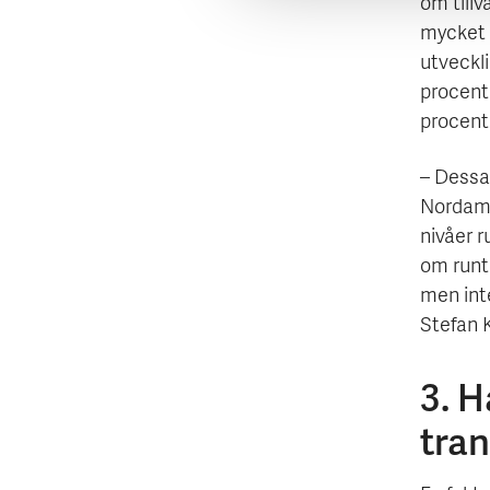
om tillv
mycket h
utveckli
procent
procent
– Dessa
Nordamer
nivåer r
om runt 
men int
Stefan 
3. H
tra