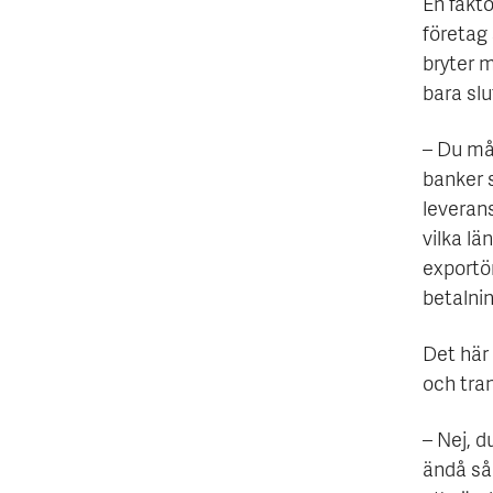
En fakto
företag 
bryter m
bara slu
– Du mås
banker 
leverans
vilka lä
exportö
betalni
Det här 
och tra
– Nej, d
ändå så 