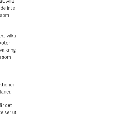
at. Alla
 de inte
t som
d, vilka
köter
va kring
du som
ktioner
laner.
 är det
e ser ut