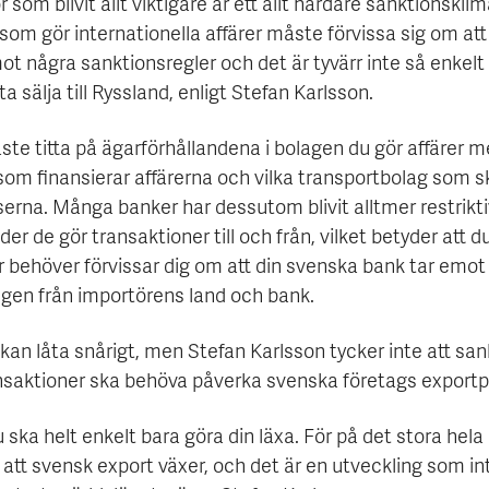
r som blivit allt viktigare är ett allt hårdare sanktionsklim
som gör internationella affärer måste förvissa sig om att
ot några sanktionsregler och det är tyvärr inte så enkel
ta sälja till Ryssland, enligt Stefan Karlsson.
te titta på ägarförhållandena i bolagen du gör affärer me
som finansierar affärerna och vilka transportbolag som s
erna. Många banker har dessutom blivit alltmer restrikti
nder de gör transaktioner till och från, vilket betyder att 
r behöver förvissar dig om att din svenska bank tar emot
ngen från importörens land och bank.
kan låta snårigt, men Stefan Karlsson tycker inte att san
nsaktioner ska behöva påverka svenska företags exportp
u ska helt enkelt bara göra din läxa. För på det stora hela
att svensk export växer, och det är en utveckling som int