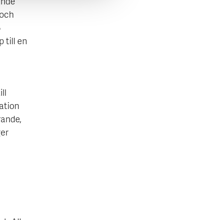
ande
 och
5
till en
ll
ation
rande,
ger