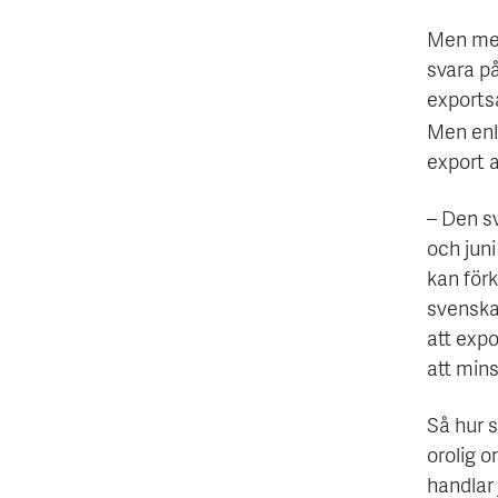
Men med 
svara på
exportsa
Men enl
export a
– Den s
och juni
kan förk
svenska 
att exp
att mins
Så hur s
orolig o
handlar 