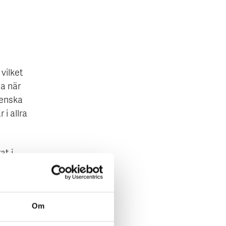
vilket
na när
venska
i allra
at i
nan
h
arn.
Om
änderna