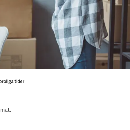
oroliga tider
imat.