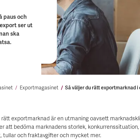
på paus och
export ser ut
 man ska
atsa.
Så väljer du rätt export­marknad i 
sinet
Export­magasinet
ta rätt exportmarknad är en utmaning oavsett marknadskl
ler att bedöma marknadens storlek, konkurrenssituation,
, tullar och fraktavgifter och mycket mer.