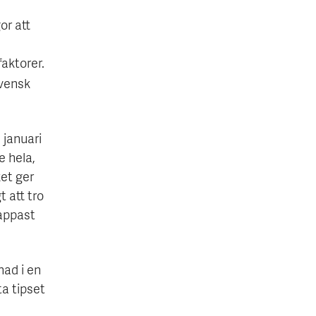
or att
aktorer.
svensk
 januari
e hela,
ket ger
 att tro
appast
nad i en
ta tipset