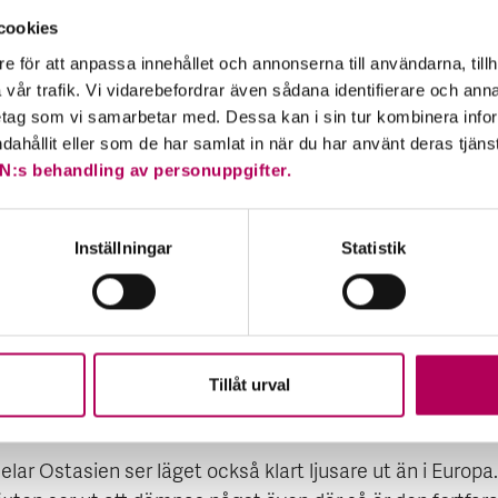
cookies
ämför läget i olika länder
e för att anpassa innehållet och annonserna till användarna, tillh
vår trafik. Vi vidarebefordrar även sådana identifierare och anna
ys av potentiella marknader ska alltid innehålla en gen
retag som vi samarbetar med. Dessa kan i sin tur kombinera in
ndahållit eller som de har samlat in när du har använt deras tjäns
en ekonomiska utvecklingen ser ut i regionen. I synnerhe
N:s behandling av personuppgifter.
tider finns det anledning att undersöka vilka marknader 
 mest – och vilka som drabbas minst.
Inställningar
Statistik
läge som detta är det lätt att tro att situationen är lika mör
t. Och även om hela världen påverkas av kriget och den s
nen så drabbas inte alla lika hårt. Det gäller som sagt
ducerande ekonomier i Mellanöstern, men även länder s
h Indonesien gynnas av högre energi- och råvarupriser, f
Tillåt urval
Karlsson.
delar Ostasien ser läget också klart ljusare ut än i Europa