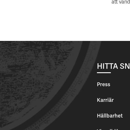
att vänd
HITTA S
Press
Karriär
Hållbarhet