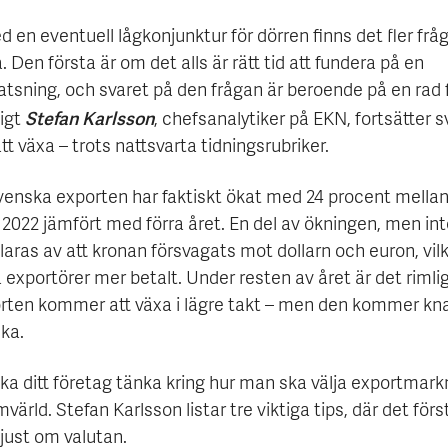
en eventuell lågkonjunktur för dörren finns det fler fråg
. Den första är om det alls är rätt tid att fundera på en
tsning, och svaret på den frågan är beroende på en rad f
Stefan Karlsson
igt
, chefsanalytiker på EKN, fortsätter 
tt växa – trots nattsvarta tidningsrubriker.
venska exporten har faktiskt ökat med 24 procent mellan
 2022 jämfört med förra året. En del av ökningen, men int
laras av att kronan försvagats mot dollarn och euron, vil
exportörer mer betalt. Under resten av året är det rimligt
orten kommer att växa i lägre takt – men den kommer kn
ka.
ka ditt företag tänka kring hur man ska välja exportmark
mvärld. Stefan Karlsson listar tre viktiga tips, där det förs
just om valutan.