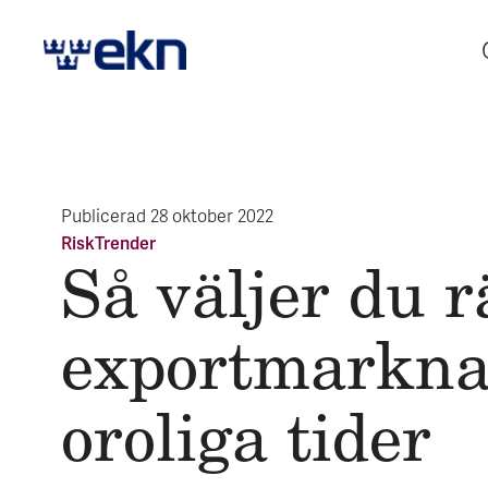
Publicerad
28 oktober 2022
Risk
Trender
Så väljer du r
export­markna
oroliga tider