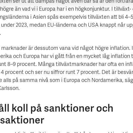
äxten ser ut att dämpas något även där så är den fortfar
ögre än vad vi i Europa har i en högkonjunktur. I tillväxt-
ngsländerna i Asien spås exempelvis tillväxten att bli 4–
 under 2023, medan EU-länderna och USA knappt når upp 
.
 marknader är dessutom vana vid något högre inflation. I
ika och Europa har vi gått från en mycket låg inflation ti
unt 8–9 procent. Många tillväxtmarknader har ofta en infl
4 procent och ser nu siffror runt 7 procent. Det är besvä
e alls på samma nivå som i Europa och Nordamerika, sä
Karlsson.
åll koll på sanktioner och
nsaktioner