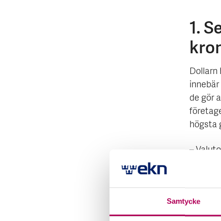
1. S
kro
Dollarn 
innebär 
de gör 
företage
högsta 
– Valuto
USA så f
marknad
Gulfländ
Samtycke
Dessuto
tack va