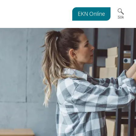
EKN Online
ortmagasinet
Sök