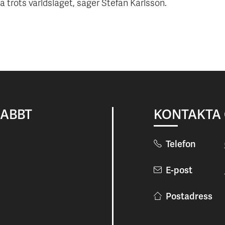
a trots världsläget, säger Stefan Karlsson.
NABBT
KONTAKTA
Telefon
E-post
Postadress