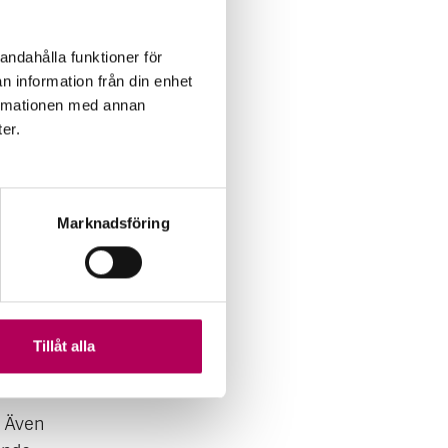
andahålla funktioner för
n information från din enhet
omgång
formationen med annan
ter.
t i
som
Marknadsföring
k
tigande
om
örklarar
Tillåt alla
. Även