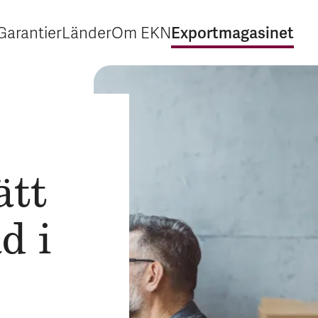
Exportmagasinet
Garantier
Länder
Om EKN
Expandera Garantier
Expandera Länder
Expandera Om EKN
Expandera Exp
ätt
d i