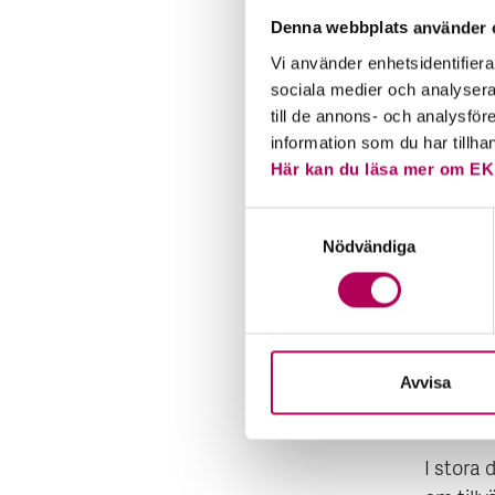
Denna webbplats använder 
2. J
Vi använder enhetsidentifierar
sociala medier och analysera 
En anal
till de annons- och analysfö
information som du har tillha
av hur d
Här kan du läsa mer om EK
oroliga 
drabbas
Samtyckesval
Nödvändiga
– I ett 
överall
inflatio
oljepro
Norge oc
Avvisa
Stefan 
I stora 