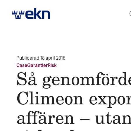
Publicerad
18 april 2018
Case
Garantier
Risk
Så genom­förd
Climeon expor
affären – uta