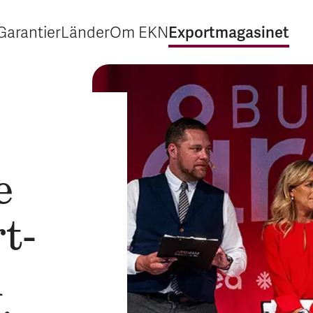
Exportmagasinet
Garantier
Länder
Om EKN
Expandera Garantier
Expandera Länder
Expandera Om EKN
Expandera Exp
e
t­
n