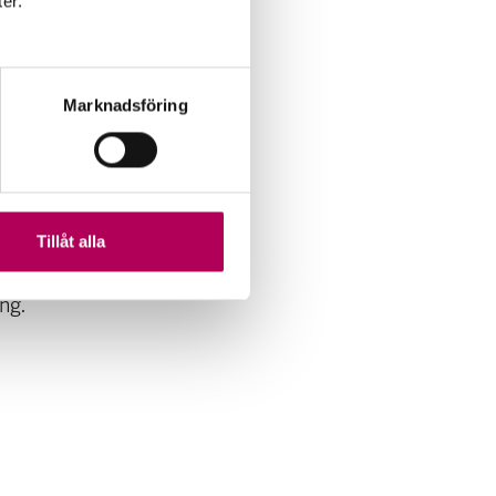
ter.
.
nder
ingen
behövde
Marknadsföring
r EKN
enomföra
Tillåt alla
på att
n bra
ng.