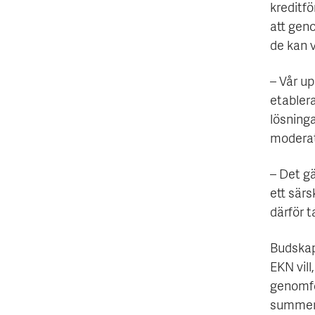
kreditf
att gen
de kan v
– Vår up
etablera
lösninga
moderat
– Det gä
ett sär
därför t
Budskap
EKN vill
genomför
summera