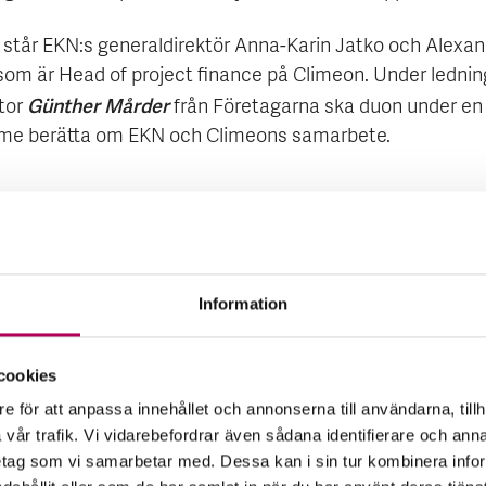
 står EKN:s generaldirektör Anna-Karin Jatko och Alexa
 som är Head of project finance på Climeon. Under lednin
Günther Mårder
tor
från Företagarna ska duon under en
me berätta om EKN och Climeons samarbete.
lvärme blir el
r Helling berättar att Climeons affärsidé bygger på en
ion som omvandlar lågtempererad spillvärme och geote
Information
Thomas Östr
ll elektricitet. Företagets grundare och vd
Joachim Karthäuser
s tekniska chef
arbetade i två år i
cookies
 en omvälvande energilösning som omvandlar varmt vatten
e för att anpassa innehållet och annonserna till användarna, tillh
tet.
vår trafik. Vi vidarebefordrar även sådana identifierare och anna
retag som vi samarbetar med. Dessa kan i sin tur kombinera in
nologin var färdigutvecklad kom den första volymordern 