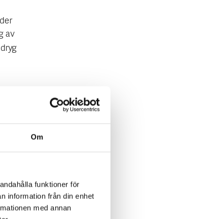
nder
g av
 dryg
rmisk
Om
öm
och
nnan de
 till
andahålla funktioner för
n information från din enhet
formationen med annan
från