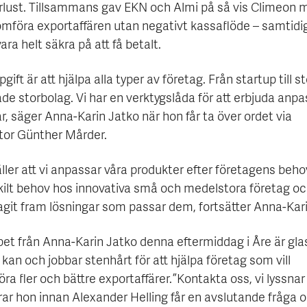
örlust. Tillsammans gav EKN och Almi på så vis Climeon m
omföra exportaffären utan negativt kassaflöde – samtid
ara helt säkra på att få betalt.
pgift är att hjälpa alla typer av företag. Från startup till s
de storbolag. Vi har en verktygslåda för att erbjuda anp
r, säger Anna-Karin Jatko när hon får ta över ordet via
or Günther Mårder.
ller att vi anpassar våra produkter efter företagens behov
skilt behov hos innovativa små och medelstora företag oc
agit fram lösningar som passar dem, fortsätter Anna-Kari
et från Anna-Karin Jatko denna eftermiddag i Åre är glas
, kan och jobbar stenhårt för att hjälpa företag som vill
a fler och bättre exportaffärer. ”Kontakta oss, vi lyssnar
r hon innan Alexander Helling får en avslutande fråga 