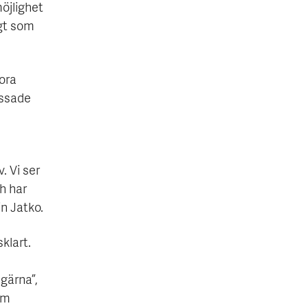
öjlighet
igt som
tora
assade
. Vi ser
h har
n Jatko.
klart.
 gärna”,
om