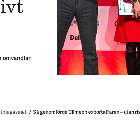
ivt
on omvandlar
Så genom­förde Climeon export­affären – utan ris
t­magasinet