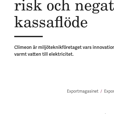
risk och nega­t
kassa­flöde
Climeon är miljöteknikföretaget vars innovati
varmt vatten till elektricitet.
Exportmagasinet
Expor