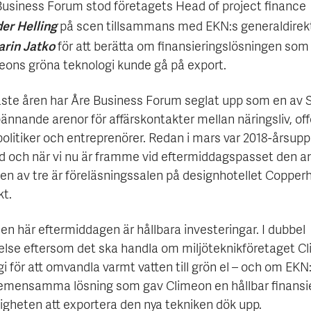
Business Forum stod företagets Head of project finance
er Helling
på scen tillsammans med EKN:s generaldirek
rin Jatko
för att berätta om finansieringslösningen som
meons gröna teknologi kunde gå på export.
ste åren har Åre Business Forum seglat upp som en av 
nnande arenor för affärskontakter mellan näringsliv, off
politiker och entreprenörer. Redan i mars var 2018-årsup
ad och när vi nu är framme vid eftermiddagspasset den a
en av tre är föreläsningssalen på designhotellet Copperhi
kt.
n här eftermiddagen är hållbara investeringar. I dubbel
lse eftersom det ska handla om miljöteknikföretaget C
i för att omvandla varmt vatten till grön el – och om EKN
emensamma lösning som gav Climeon en hållbar finansi
ligheten att exportera den nya tekniken dök upp.