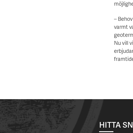
möjligh
– Behov
varmt v
geoterm
Nu vill
erbjudan
framtid
HITTA S