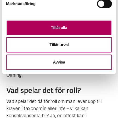
Marknadsföring
taxonomi – som ska definiera vad som är ohållbart
– och en social taxonomi.
– Målet med den taxonomi som nu ska beslutas
Tillåt alla
handlar om att definiera hållbara aktiviteter, men
snart kommer det också att bli aktuellt att
Tillåt urval
definiera aktiviteter som är ohållbara. Det är
nämligen inte så att en aktivitet är ohållbar bara
för att den inte uppnår nivån för taxonomin, vilket
Avvisa
är en vanlig missuppfattning, förklarar Karl-Oskar
Olming.
Vad spelar det för roll?
Vad spelar det då för roll om man lever upp till
kraven i taxonomin eller inte – vilka kan
konsekvenserna bli? Ja, en effekt kan i