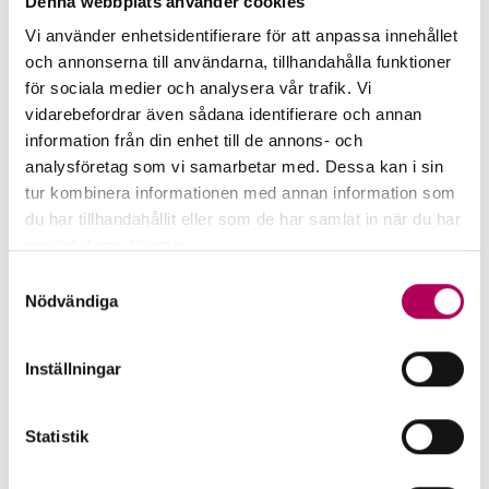
Denna webbplats använder cookies
en bank som snart måste börja redovisa hur
Vi använder enhetsidentifierare för att anpassa innehållet
hållbara företagen är som de finansierar.
och annonserna till användarna, tillhandahålla funktioner
för sociala medier och analysera vår trafik. Vi
Enligt Karl-Oskar Olming bör därför även mindre
vidarebefordrar även sådana identifierare och annan
företag fundera över vilka kunder de har, och om
information från din enhet till de annons- och
och hur dessa kunder kommer att påverkas av
analysföretag som vi samarbetar med. Dessa kan i sin
taxonomin.
tur kombinera informationen med annan information som
du har tillhandahållit eller som de har samlat in när du har
Först klimat, därefter miljö –
använt deras tjänster.
Här kan du läsa mer om EKN:s behandling av
sedan allt annat
Samtyckesval
personuppgifter.
Nödvändiga
Denna första taxonomi har fokus på klimatet.
Men i nästa steg kommer även en taxonomi kring
Inställningar
EU:s övriga miljömål – som handlar om till
exempel biologisk mångfald, skydd av vatten och
Statistik
marina resurser och en omställning till cirkulär
ekonomi. Dessutom planeras det för en ”brun”