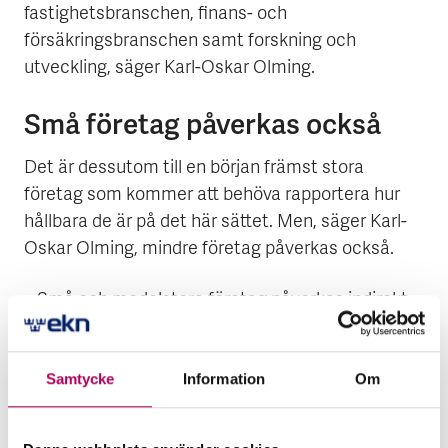
fastighetsbranschen, finans- och
försäkringsbranschen samt forskning och
utveckling, säger Karl-Oskar Olming.
Små företag påverkas också
Det är dessutom till en början främst stora
företag som kommer att behöva rapportera hur
hållbara de är på det här sättet. Men, säger Karl-
Oskar Olming, mindre företag påverkas också.
– Små och medelstora företag påverkas indirekt.
De är ofta leverantörer till större företag, som nu
till exempel måste tänka igenom sina inköp eller
hur de ska ställa om vissa aktiviteter och
Samtycke
Information
Om
affärsmodeller så att de har mindre klimat- och
miljöpåverkan. Eller så har småföretagen lån från