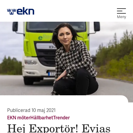
Öppna
Meny
Publicerad
10 maj 2021
EKN möter
Hållbarhet
Trender
Hej Expor­tör! Evias