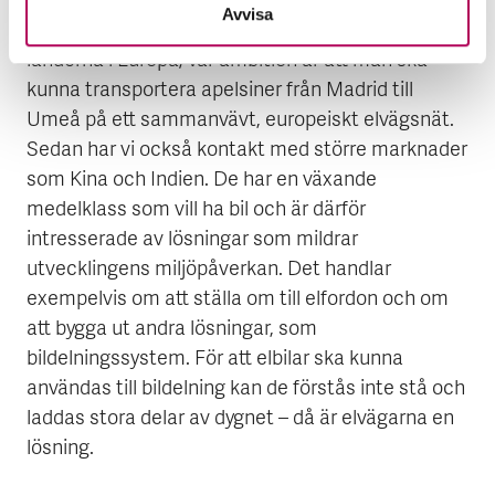
Avvisa
– Utöver Sverige har vi siktet ställt på de större
länderna i Europa; vår ambition är att man ska
kunna transportera apelsiner från Madrid till
Umeå på ett sammanvävt, europeiskt elvägsnät.
Sedan har vi också kontakt med större marknader
som Kina och Indien. De har en växande
medelklass som vill ha bil och är därför
intresserade av lösningar som mildrar
utvecklingens miljöpåverkan. Det handlar
exempelvis om att ställa om till elfordon och om
att bygga ut andra lösningar, som
bildelningssystem. För att elbilar ska kunna
användas till bildelning kan de förstås inte stå och
laddas stora delar av dygnet – då är elvägarna en
lösning.