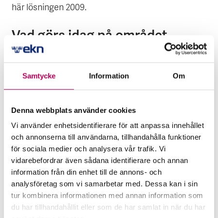
här lösningen 2009.
Vad görs idag på området
elektrifierade bilvägar, i Sverige
och i världen?
Samtycke
Information
Om
– Det finns ingen skarp användning av elvägar
idag, men det forskas en hel del och det pågår
Denna webbplats använder cookies
demoprojekt. Svenska Trafikverket har köpt in
Vi använder enhetsidentifierare för att anpassa innehållet
teknik till fyra olika demoprojekt och det innebär
och annonserna till användarna, tillhandahålla funktioner
att Sverige faktiskt ligger längst fram i
för sociala medier och analysera vår trafik. Vi
utvecklingen. Resten av världen tittar på oss.
vidarebefordrar även sådana identifierare och annan
information från din enhet till de annons- och
Ni har arbetat aktivt för en
analysföretag som vi samarbetar med. Dessa kan i sin
global lansering sedan du
tur kombinera informationen med annan information som
du har tillhandahållit eller som de har samlat in när du har
tillträdde som vd i september