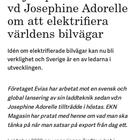
vd Jose­phine Ado­relle
om att ele­ktri­fi­era
värld­ens bil­vägar
Idén om elektrifierade bilvägar kan nu bli
verklighet och Sverige är en av ledarna i
utvecklingen.
Företaget Evias har arbetat mot en svensk och
global lansering av sin laddteknik sedan vd:n
Josephine Adorelle tillträdde i höstas. EKN
Magasin har pratat med henne om vad man ska
tänka på när man satsar på export från dag ett.