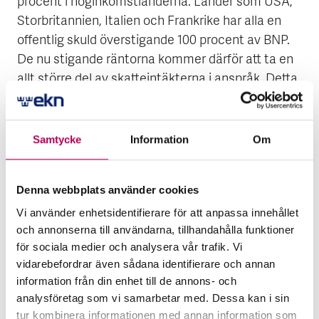
procent i höginkomstländerna. Länder som USA,
Storbritannien, Italien och Frankrike har alla en
offentlig skuld överstigande 100 procent av BNP.
De nu stigande räntorna kommer därför att ta en
allt större del av skatteintäkterna i anspråk. Detta
utgör på sikt ett hot mot finansiell stabilitet och
ekonomisk tillväxt. Mot denna bakgrund är ett
snabbt bekämpande av inflation och
Samtycke
Information
Om
budgetunderskott och att åtgärda bristen på
energi angeläget.
Denna webbplats använder cookies
Vilken effekt får allt det här på svensk
Vi använder enhetsidentifierare för att anpassa innehållet
export?
och annonserna till användarna, tillhandahålla funktioner
för sociala medier och analysera vår trafik. Vi
– Året för svensk export har faktiskt börjat väldigt
vidarebefordrar även sådana identifierare och annan
starkt, med en ökning om 24 procent mellan
information från din enhet till de annons- och
januari och juni jämfört med förra året. En del av
analysföretag som vi samarbetar med. Dessa kan i sin
ökningen kan förklaras av att kronan har
tur kombinera informationen med annan information som