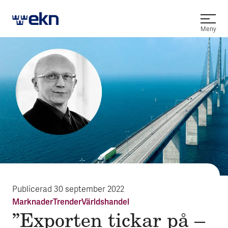
Öppna
Meny
Publicerad
30 september 2022
Marknader
Trender
Världshandel
”Exporten tickar på –