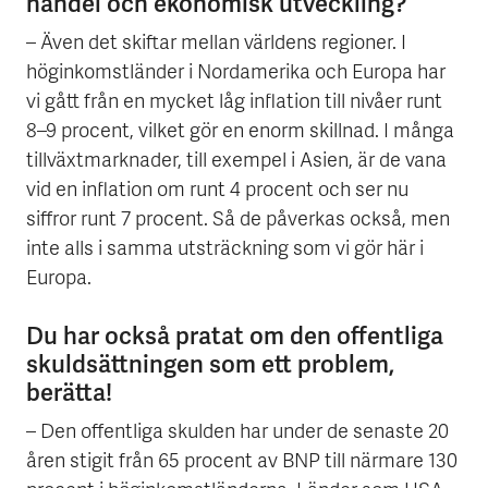
handel och ekonomisk utveckling?
– Även det skiftar mellan världens regioner. I
höginkomstländer i Nordamerika och Europa har
vi gått från en mycket låg inflation till nivåer runt
8–9 procent, vilket gör en enorm skillnad. I många
tillväxtmarknader, till exempel i Asien, är de vana
vid en inflation om runt 4 procent och ser nu
siffror runt 7 procent. Så de påverkas också, men
inte alls i samma utsträckning som vi gör här i
Europa.
Du har också pratat om den offentliga
skuldsättningen som ett problem,
berätta!
– Den offentliga skulden har under de senaste 20
åren stigit från 65 procent av BNP till närmare 130