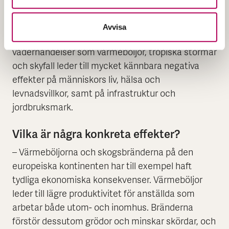
Vilken roll spelar klimatförändringarna i
den ekonomiska utvecklingen?
Avvisa
– De spelar en stor och allt större roll. Extrema
väderhändelser som värmeböljor, tropiska stormar
och skyfall leder till mycket kännbara negativa
effekter på människors liv, hälsa och
levnadsvillkor, samt på infrastruktur och
jordbruksmark.
Vilka är några konkreta effekter?
– Värmeböljorna och skogsbränderna på den
europeiska kontinenten har till exempel haft
tydliga ekonomiska konsekvenser. Värmeböljor
leder till lägre produktivitet för anställda som
arbetar både utom- och inomhus. Bränderna
förstör dessutom grödor och minskar skördar, och