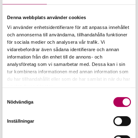
– Vi kan alltså agera bank till köparen i utlandet.
Dessutom så innebär denna köparfinansiering att
Denna webbplats använder cookies
det svenska exportföretaget får pengarna snabbt,
Vi använder enhetsidentifierare för att anpassa innehållet
samtidigt som köparen i utlandet kan få en lång
och annonserna till användarna, tillhandahålla funktioner
kredittid – oftast 3 år eller längre.
för sociala medier och analysera vår trafik. Vi
vidarebefordrar även sådana identifierare och annan
Det tredje affärsområdet är att SEK kan vara med
information från din enhet till de annons- och
och finansiera den svenska industrins gröna
analysföretag som vi samarbetar med. Dessa kan i sin
omställning, och det gäller oavsett om låntagaren
tur kombinera informationen med annan information som
du har tillhandahållit eller som de har samlat in när du har
är ett exportbolag eller inte.
använt deras tjänster.
Här kan du läsa mer om EKN:s behandling av
Omsättningen avgör vart du ska
Samtyckesval
personuppgifter.
Nödvändiga
vända dig
En skillnad mellan SEK och EKN är att medan EKN
Inställningar
erbjuder sina garantier för både små, medelstora
och stora företag så ligger SEK:s fokus på lite