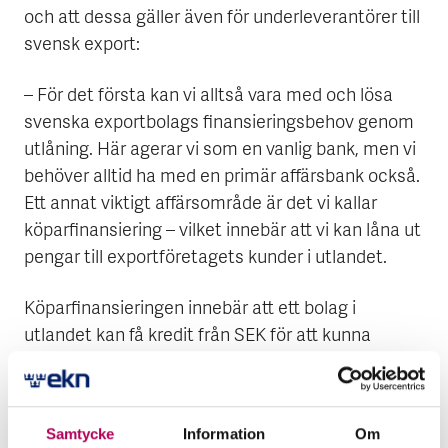
och att dessa gäller även för underleverantörer till
svensk export:
– För det första kan vi alltså vara med och lösa
svenska exportbolags finansieringsbehov genom
utlåning. Här agerar vi som en vanlig bank, men vi
behöver alltid ha med en primär affärsbank också.
Ett annat viktigt affärsområde är det vi kallar
köparfinansiering – vilket innebär att vi kan låna ut
pengar till exportföretagets kunder i utlandet.
Köparfinansieringen innebär att ett bolag i
utlandet kan få kredit från SEK för att kunna
handla svenska varor och tjänster. Pengarna
betalas ut direkt till exportföretaget i Sverige, och
köparen betalar över tid av krediten till SEK.
Samtycke
Information
Om