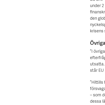
under 2 
finanskr
den glo
nyckelsp
krisens 
Övriga
”I övrig
efterfrå
utsatta.
står EU 
”Hittill
försvag
– som do
dessa l