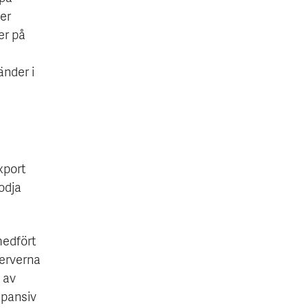
er
er på
änder i
xport
odja
medfört
serverna
 av
xpansiv