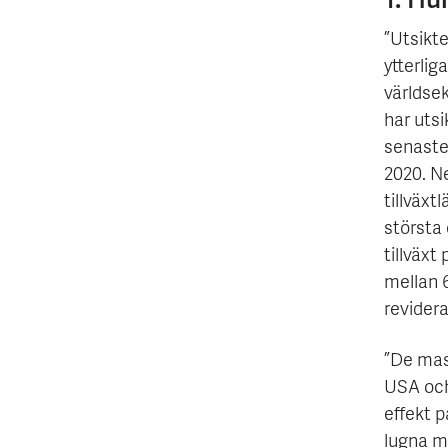
”Utsikt
ytterli
världsek
har utsi
senaste
2020. Ne
tillväx
största
tillväx
mellan 6
revider
”De mas
USA och 
effekt 
lugna ma