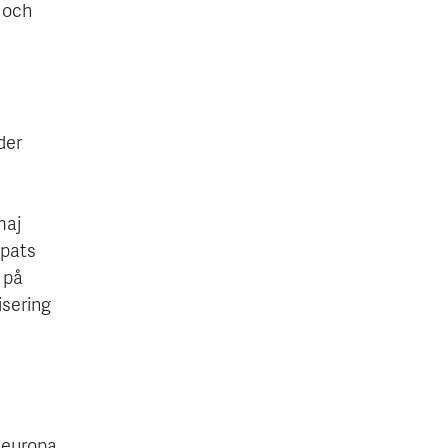
g och
der
maj
mpats
t på
isering
e
steuropa