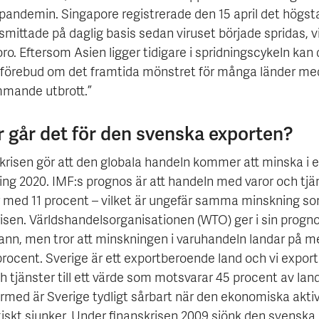
pandemin. Singapore registrerade den 15 april det högst
smittade på daglig basis sedan viruset började spridas, v
ro. Eftersom Asien ligger tidigare i spridningscykeln kan 
t förebud om det framtida mönstret för många länder me
mande utbrott.”
r går det för den svenska exporten?
krisen gör att den globala handeln kommer att minska i e
ing 2020. IMF:s prognos är att handeln med varor och tjä
 med 11 procent – vilket är ungefär samma minskning s
isen. Världshandelsorganisationen (WTO) ger i sin progno
ann, men tror att minskningen i varuhandeln landar på me
rocent. Sverige är ett exportberoende land och vi export
h tjänster till ett värde som motsvarar 45 procent av lan
rmed är Sverige tydligt sårbart när den ekonomiska akti
tiskt sjunker. Under finanskrisen 2009 sjönk den svenska