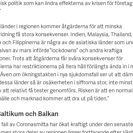
k politik som kan lindra effekterna av krisen för företa
”
a länder i regionen kommer åtgärderna för att minska
idning få stora konsekvenser. Indien, Malaysia, Thailand,
 och Filippinerna är några av de asiatiska länder som un
alvan av mars införde ”lockdowns” och andra kraftiga
ioner. Trots att åtgärderna får svåra konsekvenser för
rna har restriktionerna på flera håll förlängts ända in i 
Även om ökningstakten i nya sjukdomsfall ser ut att dä
dessa länder så är osäkerheten i siffrorna stor, inte mins
 att relativt få tester genomförs. Risken är att en normal
älle och marknad kommer att dra ut på tiden.”
Baltikum och Balkan
 fall av Coronasmitta har ökat kraftigt under den senast
 men stora delar av regionen ligger fortfarande efter Vä