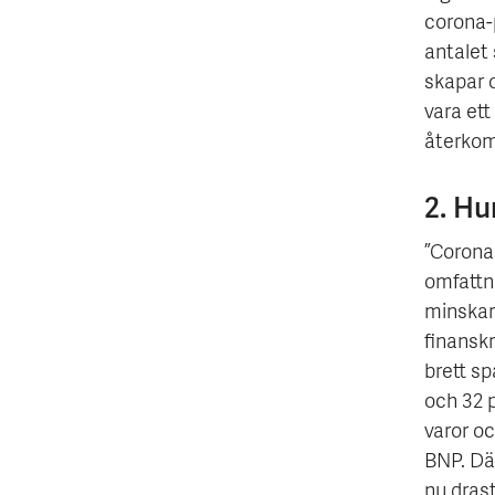
corona-
antalet 
skapar o
vara et
återkom
2. Hu
”Corona
omfattn
minskar
finanskr
brett sp
och 32 p
varor oc
BNP. Dä
nu dras