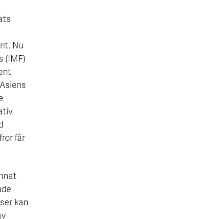
ats
ent. Nu
s (IMF)
ent
 Asiens
e
ativ
d
ror får
annat
nde
nser kan
av