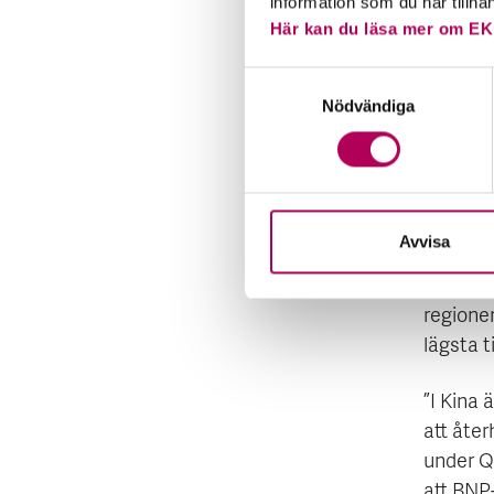
beroende
information som du har tillha
Algerie
Här kan du läsa mer om EK
aktivitet
Samtyckesval
Nödvändiga
4. Hu
tillv
Kina
Avvisa
”BNP-pr
ekonomie
regionen
lägsta t
”I Kina 
att åte
under Q1
att BNP-