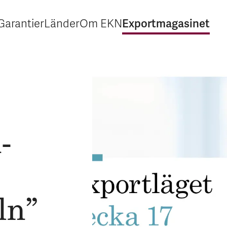
Exportmagasinet
Garantier
Länder
Om EKN
Expandera Garantier
Expandera Länder
Expandera Om EKN
Expandera Exp
­
ln”