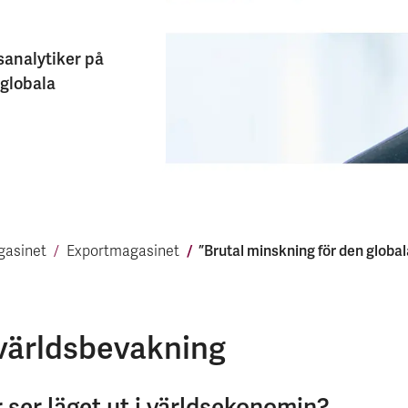
analytiker på
 globala
”Brutal minsk­ning för den globa
gasinet
Export­magasinet
ärldsbevakning
r ser läget ut i världsekonomin?