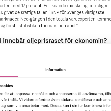
rten med 17 procent. En liknande minskning är troligen a
år, givet de kraftiga fallen i BNP för Sveriges viktigaste
arknader. Ned-gången i den totala varuexporten komme
 sig först i statistiken för mars och april.”
d innebär oljeprisraset för ekonomin?
lingen på den amerikanska marknaden för råolja har i v
amatisk. Bakgrunden är ett tilltagande överutbud och bri
skapacitet. Priset på framtida leveranser sjunker därmed
Information
ionen kommer fortsatt att vara dämpad givet nedstäng
r till följd av Covid 19. Högkostnadsproducenter kommer 
 pressade och flera kommer att slås ut. Även om producen
cookies
 Mellanöstern och Ryssland också påverkas så är prispåv
e för att anpassa innehållet och annonserna till användarna, tillh
där. Men den prisnivå som har etablerats den senaste 
vår trafik. Vi vidarebefordrar även sådana identifierare och anna
pris kring 30 USD per fat, är låg redan den. Fattiga lände
retag som vi samarbetar med. Dessa kan i sin tur kombinera in