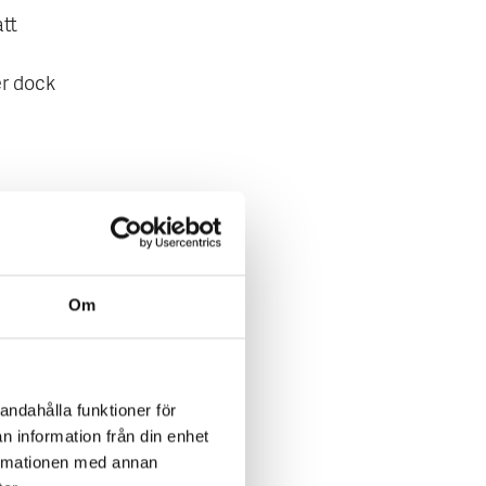
tt
r dock
eckan
stande
 snabbt.
Om
ningen
att bli
ter i
erkan
andahålla funktioner för
månaden,
n information från din enhet
r som är
formationen med annan