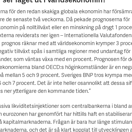
erna för den redan skakiga globala ekonomin har försämr
gare de senaste två veckorna. Då pekade prognoserna för
onomin på nolltillväxt eller en minskning på drygt 1 proc
kterna reviderats ner igen – Internationella Valutafonden
 prognos räknar med att världsekonomin krymper 3 proc
gativ tillväxt spås i samtliga regioner med undantag för
tländer, som väntas växa med en procent. Prognosen för d
 ekonomierna bland OECD:s höginkomstländer är en neg
t på mellan 5 och 9 procent. Sveriges BNP tros krympa me
 och 7 procent. Det är inte heller osannolikt att dessa siff
as ner ytterligare den kommande tiden.”
siva likviditetsinjektioner som centralbankerna i bland 
eurozonen har genomfört har hittills haft en stabilisera
på kapitalmarknaderna. Frågan är bara hur länge stimula
rknaderna, och det är så klart kopplat till utvecklingen 