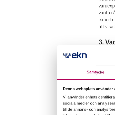
varuexpo
vänta i 
exportm
att visa
3. Va
”Utveck
varit dr
lagring
Samtycke
Konsumt
av lände
alltmer
Denna webbplats använder 
Afrika,
Vi använder enhetsidentifierar
mindre 
sociala medier och analysera 
med ett 
till de annons- och analysfö