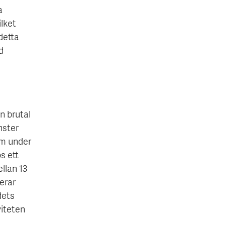
a
ilket
detta
d
n brutal
nster
om under
s ett
llan 13
erar
dets
viteten