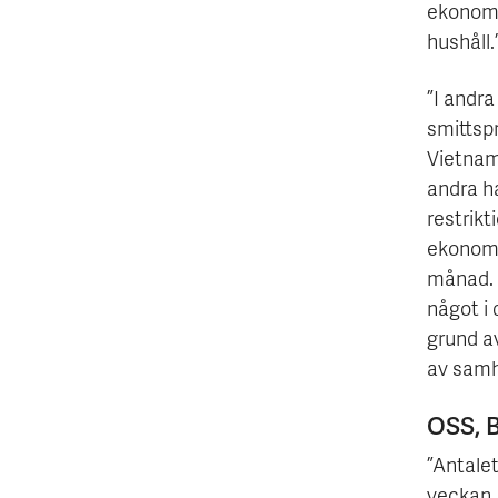
ekonomis
hushåll.
”I andr
smittspr
Vietnam
andra h
restrikt
ekonomie
månad. 
något i 
grund av
av samh
OSS, 
”Antalet
veckan,