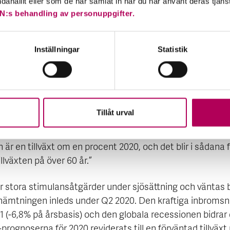
 av intäkter från oljeexport, exempelvis Angola, Nigeria
ndahållit eller som de har samlat in när du har använt deras tjäns
t upplever krympande valutaintjäning och en dämpad ek
N:s behandling av personuppgifter.
.”
Inställningar
Statistik
r ser utvecklingen ut i världens
äxtregioner?
Tillåt urval
ognoserna fortsätter att successivt revideras ner för As
r. IMF:s grundprognos för tillväxt- och utvecklingslände
 är en tillväxt om en procent 2020, och det blir i sådana f
illväxten på över 60 år.”
är stora stimulansåtgärder under sjösättning och väntas bi
rhämtningen inleds under Q2 2020. Den kraftiga inbroms
 (-6,8% på årsbasis) och den globala recessionen bidrar d
prognoserna för 2020 reviderats till en förväntad tillväxt