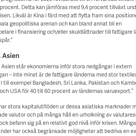
procent. Detta kan jämföras med 9,4 procent tillväxt und
isen. Likväl är Kina i färd med att flytta fram sina position
bala geopolitiska arenan och kan bland annat bli en
elare i finansiering och/eller skuldlättnader till fattigare l
spår.”
 Asien
a Asien står ekonomierna inför stora nedgångar i extern
gan – inte minst är de fattigare länderna med stor textile
 I till exempel Bangladesh, Sri Lanka, Pakistan och Kamb
och USA för 40 till 60 procent av ländernas varuexport.”
s har stora kapitalutflöden ur dessa asiatiska marknader 
ade valutor och på många håll en urholkning av valutare
ck befann sig på en relativt god nivå inför krisen. Många
änder har också begränsade möjligheter att bedriva en e