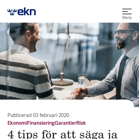
Öppna
Meny
Publicerad
03 februari 2020
Ekonomi
Finansiering
Garantier
Risk
4 tips för att säga ja