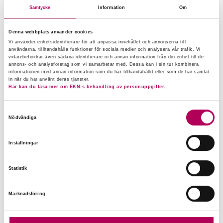
produktionsanläggning. I dessa fall kan ni på
Samtycke
Information
Om
banken använda er av EKN:s
Denna webbplats använder cookies
investeringskreditgaranti, som täcker hälften av
Vi använder enhetsidentifierare för att anpassa innehållet och annonserna till
er risk. På så sätt blir det möjligt för det
användarna, tillhandahålla funktioner för sociala medier och analysera vår trafik. Vi
vidarebefordrar även sådana identifierare och annan information från din enhet till de
exporterande företaget att finansiera viktiga
annons- och analysföretag som vi samarbetar med. Dessa kan i sin tur kombinera
informationen med annan information som du har tillhandahållit eller som de har samlat
investeringar utan stora kontantinsatser.”
in när du har använt deras tjänster.
Här kan du läsa mer om EKN:s behandling av personuppgifter.
”Även här finns motsvarande lösning för innovativa
Samtyckesval
företag, där EKN kan täcka upp till 80 procent av
Nödvändiga
risken. Stödet går även att använda för leasing av
maskiner, vilket är vanligt idag. Och kredittiden
Inställningar
kan vara så lång som sju år – EKN har verkligen
utformat det här stödet utifrån företagarnas
Statistik
villkor.”
Marknadsföring
3. Din kund behöver en
kontraktsgaranti – EKN:s motgaranti