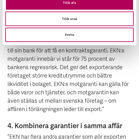
Tillåt alla
står för 75 procent av bankens
regressrisk
Tillåt urval
”Vid en förskottsbetalning i en exportaffär är det
vanligt att köparen vill ha en garanti som säkerhet
Avvisa
– och det exporterande företaget vänder sig ofta
till sin bank för att få en kontraktsgaranti. EKN:s
motgaranti innebär vi står för 75 procent av
bankens regressrisk. Det ger det exporterande
företaget större kreditutrymme och bättre
likviditet i bolaget. EKN:s motgaranti kan gälla för
både varor och tjänster, och motgarantin kan
även ställas ut mellan svenska företag – om
affären i förlängningen leder till export.”
4. Kombinera garantier i samma affär
”EKN har flera andra garantier som gör exporten