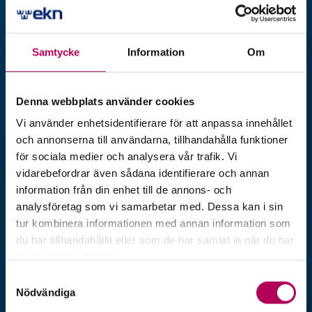
Welcome to EKN Magazine. We provide
inspiration and offer tips for companies
Samtycke
Information
Om
and banks that work with exports or
have just begun that journey out in the
world.
Denna webbplats använder cookies
Vi använder enhetsidentifierare för att anpassa innehållet
och annonserna till användarna, tillhandahålla funktioner
för sociala medier och analysera vår trafik. Vi
vidarebefordrar även sådana identifierare och annan
information från din enhet till de annons- och
analysföretag som vi samarbetar med. Dessa kan i sin
tur kombinera informationen med annan information som
du har tillhandahållit eller som de har samlat in när du har
använt deras tjänster.
Här kan du läsa mer om EKN:s behandling av
Samtyckesval
personuppgifter.
Nödvändiga