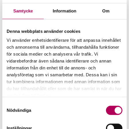
Samtycke
Information
Om
More for companies that want
Denna webbplats använder cookies
to export to Vanuatu
Vi använder enhetsidentifierare för att anpassa innehållet
och annonserna till användarna, tillhandahålla funktioner
för sociala medier och analysera vår trafik. Vi
vidarebefordrar även sådana identifierare och annan
information från din enhet till de annons- och
analysföretag som vi samarbetar med. Dessa kan i sin
tur kombinera informationen med annan information som
du har tillhandahållit eller som de har samlat in när du har
använt deras tjänster.
Här kan du läsa mer om EKN:s behandling av
Samtyckesval
personuppgifter.
Nödvändiga
Inställningar