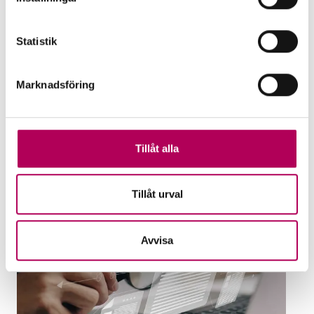
EKN's guarantees
EKN's guarantees reduce the risk of
Statistik
payment defaults and help banks support
businesses. Which guarantee suits your
Marknadsföring
needs?
EKN's guarantees
Tillåt alla
Tillåt urval
Avvisa