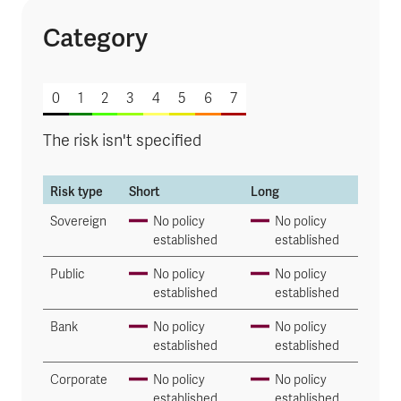
Category
of 7
0
1
2
3
4
5
6
7
The risk isn't specified
Risk type
Short
Long
Sovereign
No policy
No policy
established
established
Public
No policy
No policy
established
established
Bank
No policy
No policy
established
established
Corporate
No policy
No policy
established
established