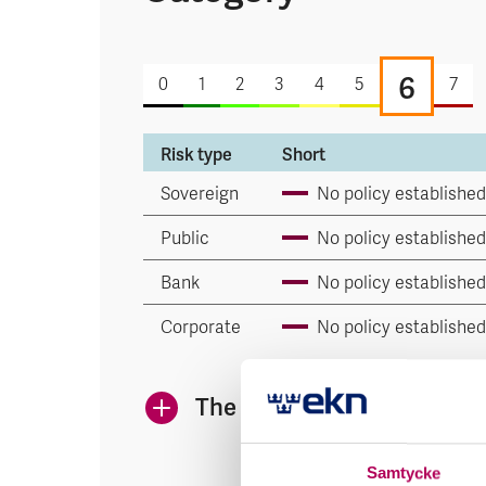
6
0
1
2
3
4
5
7
Risk type
Short
Sovereign
No policy established
Public
No policy established
Bank
No policy established
Corporate
No policy established
The icons indicate EKN's 
Samtycke