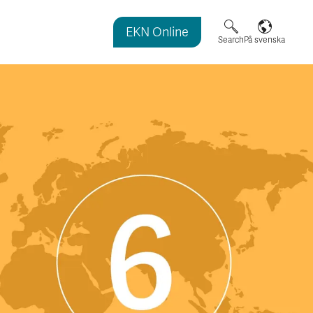
EKN Online
agazine
Search
På svenska