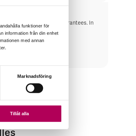
reatest exposure to EKN guarantees. In
andahålla funktioner för
tion flow.
n information från din enhet
formationen med annan
ter.
Marknadsföring
Tillåt alla
lles