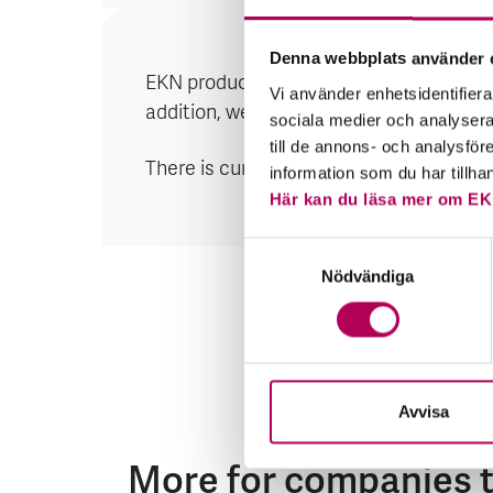
Denna webbplats använder 
EKN produce country risk analyses for 
Vi använder enhetsidentifierar
addition, we publish analyses for other
sociala medier och analysera 
till de annons- och analysfö
There is currently no country risk analys
information som du har tillha
Här kan du läsa mer om EK
Samtyckesval
Nödvändiga
Avvisa
More for companies t