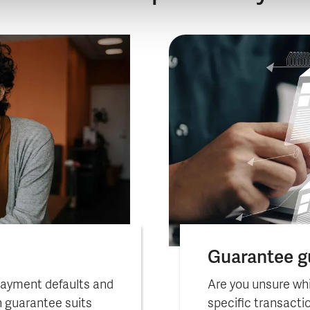
Guarantee g
payment defaults and
Are you unsure whi
 guarantee suits
specific transacti