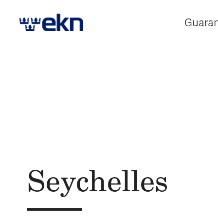
Guara
E
Seychelles