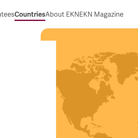
Countries
ntees
About EKN
EKN Magazine
xpand Guarantees
Expand Countries
Expand About EKN
Expand EKN M