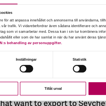
cookies
the around 25 countries across the world that have the g
e för att anpassa innehållet och annonserna till användarna, tillh
 countries depending on the risk development and transac
vår trafik. Vi vidarebefordrar även sådana identifierare och anna
retag som vi samarbetar med. Dessa kan i sin tur kombinera in
is for Seychelles.
ndahållit eller som de har samlat in när du har använt deras tjäns
N:s behandling av personuppgifter.
Inställningar
Statistik
Tillåt urval
hat want to export to Seyche