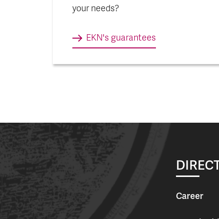
your needs?
EKN's guarantees
DIRECT
Career