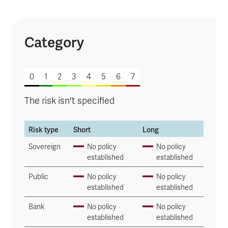
Category
of 7
0
1
2
3
4
5
6
7
The risk isn't specified
Risk type
Short
Long
Sovereign
No policy
No policy
established
established
Public
No policy
No policy
established
established
Bank
No policy
No policy
established
established