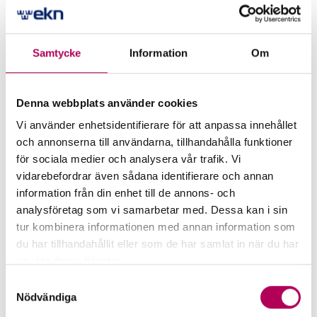
Samtycke
Information
Om
More for companies that want
Denna webbplats använder cookies
to export to Saint Pierre and
Vi använder enhetsidentifierare för att anpassa innehållet
och annonserna till användarna, tillhandahålla funktioner
Miquelon
för sociala medier och analysera vår trafik. Vi
vidarebefordrar även sådana identifierare och annan
information från din enhet till de annons- och
analysföretag som vi samarbetar med. Dessa kan i sin
tur kombinera informationen med annan information som
du har tillhandahållit eller som de har samlat in när du har
använt deras tjänster.
Här kan du läsa mer om EKN:s behandling av
Samtyckesval
personuppgifter.
Nödvändiga