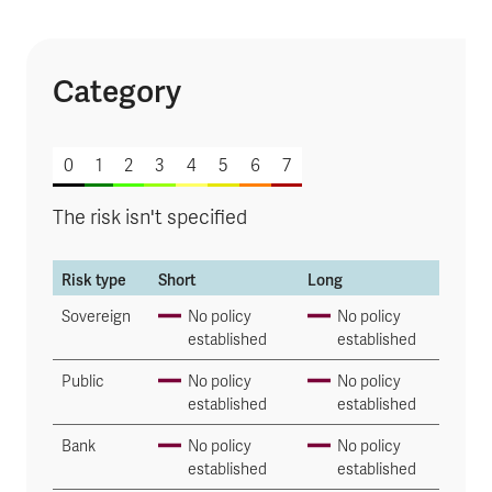
Category
of 7
0
1
2
3
4
5
6
7
The risk isn't specified
Risk type
Short
Long
Sovereign
No policy
No policy
established
established
Public
No policy
No policy
established
established
Bank
No policy
No policy
established
established