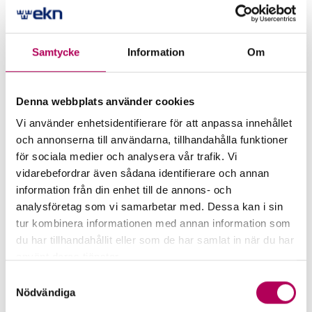
Samtycke
Information
Om
More for companies that want
Denna webbplats använder cookies
to export to the Federal States
Vi använder enhetsidentifierare för att anpassa innehållet
och annonserna till användarna, tillhandahålla funktioner
of Mikronesia
för sociala medier och analysera vår trafik. Vi
vidarebefordrar även sådana identifierare och annan
information från din enhet till de annons- och
analysföretag som vi samarbetar med. Dessa kan i sin
tur kombinera informationen med annan information som
du har tillhandahållit eller som de har samlat in när du har
använt deras tjänster.
Här kan du läsa mer om EKN:s behandling av
Samtyckesval
personuppgifter.
Nödvändiga