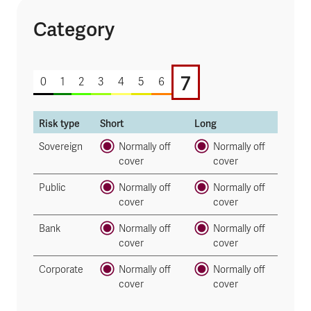
Category
7 of 7
7
0
1
2
3
4
5
6
Risk type
Short
Long
Sovereign
Normally off
Normally off
cover
cover
Public
Normally off
Normally off
cover
cover
Bank
Normally off
Normally off
cover
cover
Corporate
Normally off
Normally off
cover
cover