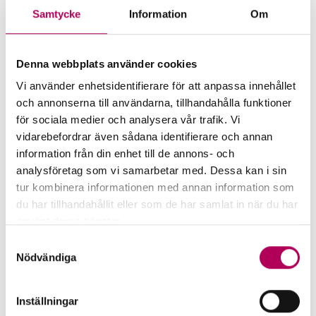
Samtycke
Information
Om
More for companies that want
Denna webbplats använder cookies
to export to Lebanon
Vi använder enhetsidentifierare för att anpassa innehållet
och annonserna till användarna, tillhandahålla funktioner
för sociala medier och analysera vår trafik. Vi
vidarebefordrar även sådana identifierare och annan
information från din enhet till de annons- och
analysföretag som vi samarbetar med. Dessa kan i sin
tur kombinera informationen med annan information som
du har tillhandahållit eller som de har samlat in när du har
använt deras tjänster.
Här kan du läsa mer om EKN:s behandling av
Samtyckesval
personuppgifter.
Nödvändiga
EKN's guarantees
Inställningar