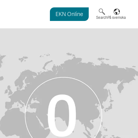
EKN Online
agazine
Search
På svenska