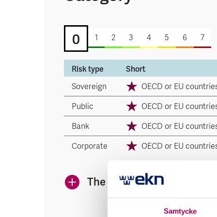
0
1
2
3
4
5
6
7
Risk type
Short
Sovereign
OECD or EU countrie
Public
OECD or EU countrie
Bank
OECD or EU countrie
Corporate
OECD or EU countrie
The icons indicate EKN's 
Samtycke