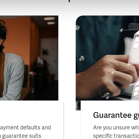
Guarantee g
payment defaults and
Are you unsure whi
 guarantee suits
specific transacti