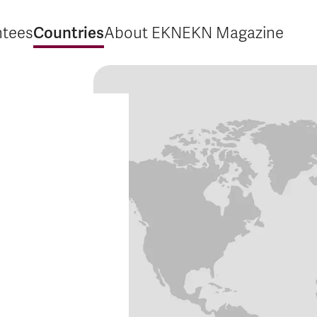
Countries
ntees
About EKN
EKN Magazine
xpand Guarantees
Expand Countries
Expand About EKN
Expand EKN M