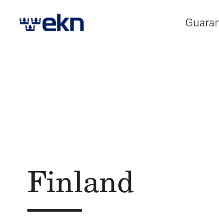
Guara
E
Finland