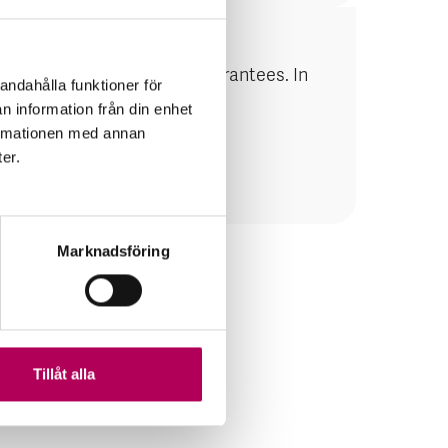
reatest exposure to EKN guarantees. In
andahålla funktioner för
tion flow.
n information från din enhet
formationen med annan
ter.
Marknadsföring
Tillåt alla