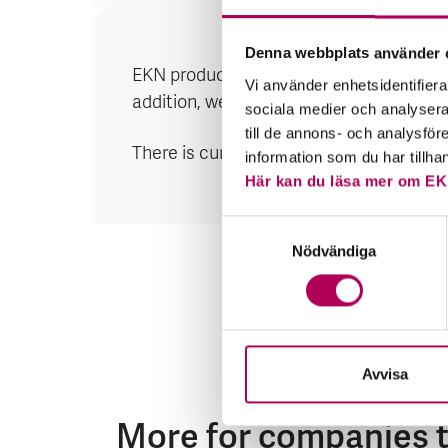
Denna webbplats använder 
EKN produce country risk analyses for 
Vi använder enhetsidentifierar
addition, we publish analyses for other
sociala medier och analysera 
till de annons- och analysfö
There is currently no country risk analysi
information som du har tillha
Här kan du läsa mer om EK
Samtyckesval
Nödvändiga
Avvisa
More for companies t