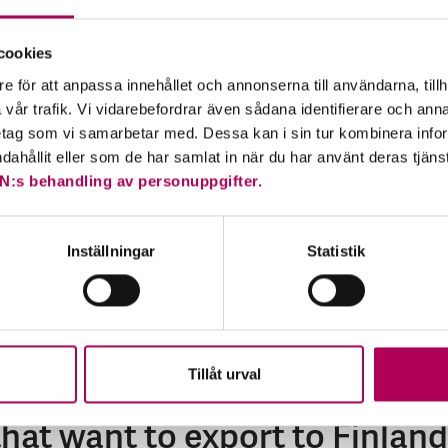
cookies
the around 25 countries across the world that have the g
e för att anpassa innehållet och annonserna till användarna, tillh
 countries depending on the risk development and transac
vår trafik. Vi vidarebefordrar även sådana identifierare och anna
retag som vi samarbetar med. Dessa kan i sin tur kombinera in
s for Finland.
ndahållit eller som de har samlat in när du har använt deras tjäns
N:s behandling av personuppgifter.
Inställningar
Statistik
Tillåt urval
hat want to export to Finland