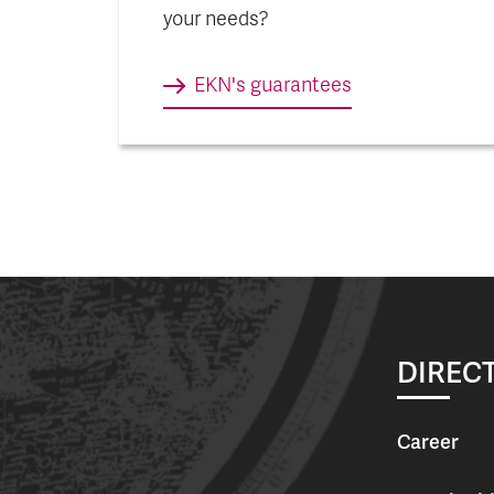
your needs?
EKN's guarantees
DIRECT
Career