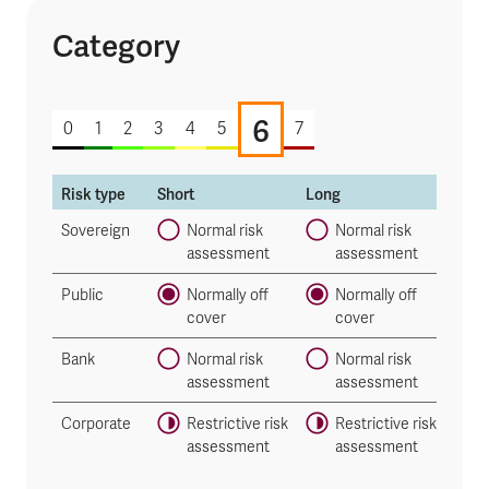
Category
6 of 7
6
0
1
2
3
4
5
7
Risk type
Short
Long
Sovereign
Normal risk
Normal risk
assessment
assessment
Public
Normally off
Normally off
cover
cover
Bank
Normal risk
Normal risk
assessment
assessment
Corporate
Restrictive risk
Restrictive risk
assessment
assessment