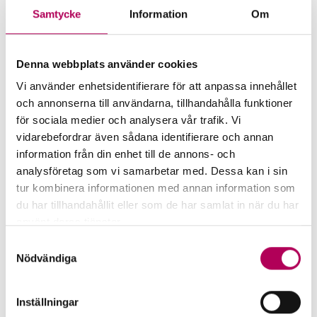
Samtycke
Information
Om
More for companies that want
Denna webbplats använder cookies
to export to Cambodia
Vi använder enhetsidentifierare för att anpassa innehållet
och annonserna till användarna, tillhandahålla funktioner
för sociala medier och analysera vår trafik. Vi
vidarebefordrar även sådana identifierare och annan
information från din enhet till de annons- och
analysföretag som vi samarbetar med. Dessa kan i sin
tur kombinera informationen med annan information som
du har tillhandahållit eller som de har samlat in när du har
använt deras tjänster.
Här kan du läsa mer om EKN:s behandling av
Samtyckesval
personuppgifter.
Nödvändiga
EKN's guarantees
Inställningar