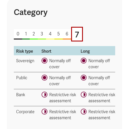
Category
7 of 7
7
0
1
2
3
4
5
6
Risk type
Short
Long
Sovereign
Normally off
Normally off
cover
cover
Public
Normally off
Normally off
cover
cover
Bank
Restrictive risk
Restrictive risk
assessment
assessment
Corporate
Restrictive risk
Restrictive risk
assessment
assessment