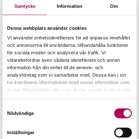
Samtycke
Information
Om
More for companies that want
Denna webbplats använder cookies
to export to Burundi
Vi använder enhetsidentifierare för att anpassa innehållet
och annonserna till användarna, tillhandahålla funktioner
för sociala medier och analysera vår trafik. Vi
vidarebefordrar även sådana identifierare och annan
information från din enhet till de annons- och
analysföretag som vi samarbetar med. Dessa kan i sin
tur kombinera informationen med annan information som
du har tillhandahållit eller som de har samlat in när du har
använt deras tjänster.
Här kan du läsa mer om EKN:s behandling av
Samtyckesval
personuppgifter.
Nödvändiga
EKN's guarantees
Inställningar