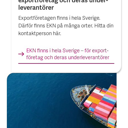
export­företag och deras under­
leverantörer
Exportföretagen finns i hela Sverige.
Därför finns EKN på många orter. Hitta din
kontaktperson här.
EKN finns i hela Sverige – för export­
företag och deras under­leverantörer