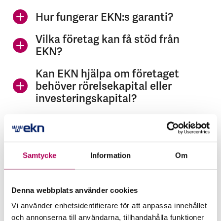
Hur fungerar EKN:s garanti?
Vilka företag kan få stöd från
EKN?
Kan EKN hjälpa om företaget
behöver rörelsekapital eller
investeringskapital?
Kan EKN hjälpa till när kunden
begär förskottsgaranti?
Kostar det något att kontakta
Samtycke
Information
Om
EKN?
Denna webbplats använder cookies
Relaterad läsning
Vi använder enhetsidentifierare för att anpassa innehållet
och annonserna till användarna, tillhandahålla funktioner