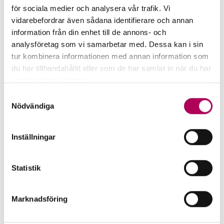
för sociala medier och analysera vår trafik. Vi
vidarebefordrar även sådana identifierare och annan
information från din enhet till de annons- och
analysföretag som vi samarbetar med. Dessa kan i sin
tur kombinera informationen med annan information som
du har tillhandahållit eller som de har samlat in när du har
använt deras tjänster.
Här kan du läsa mer om EKN:s behandling av
Samtyckesval
personuppgifter.
Nödvändiga
EKN för stora företag
Inställningar
För företag med en årsomsättning över 5
Statistik
miljarder kronor finns särskilda kundteam
med branschinriktning.
Marknadsföring
EKN för stora företag