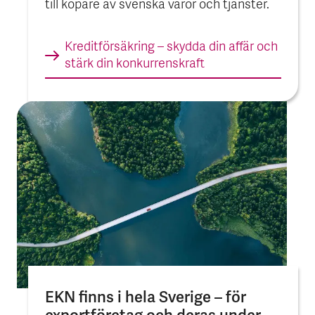
till köpare av svenska varor och tjänster.
Kreditförsäkring – skydda din affär och
stärk din konkurrens­kraft
EKN finns i hela Sverige – för