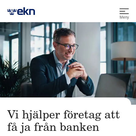
Öppna
Meny
Vi hjälper före­tag att
få ja från banken