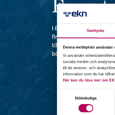
Export­
I Exportmagasinet public
Samtycke
finansiering och företaga
till företag och banker s
Denna webbplats använder 
börjat sin resa ut i värld
Vi använder enhetsidentifierar
sociala medier och analysera 
till de annons- och analysfö
information som du har tillha
Här kan du läsa mer om EK
Samtyckesval
Nödvändiga