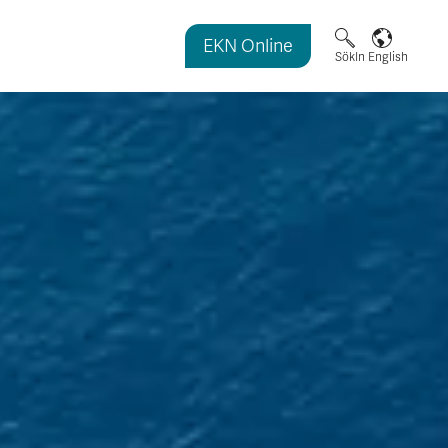
EKN Online
magasinet
Sök
In English