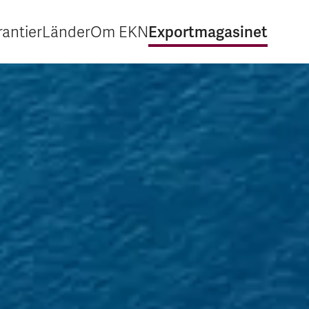
Exportmagasinet
antier
Länder
Om EKN
Expandera Garantier
Expandera Länder
Expandera Om EKN
Expandera Export