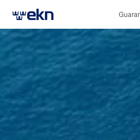
Guara
E