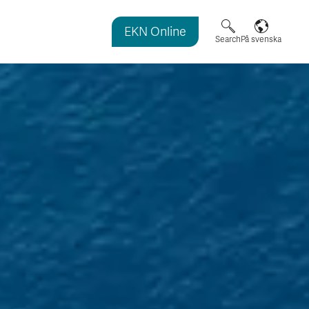
EKN Online
agazine
Search
På svenska