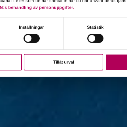
ndahållit eller som de har samlat in när du har använt deras tjäns
N:s behandling av personuppgifter.
Inställningar
Statistik
Tillåt urval