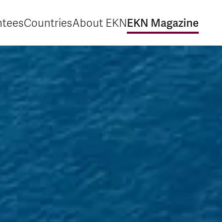
EKN Magazine
ntees
Countries
About EKN
xpand Guarantees
Expand Countries
Expand About EKN
Expand EKN M