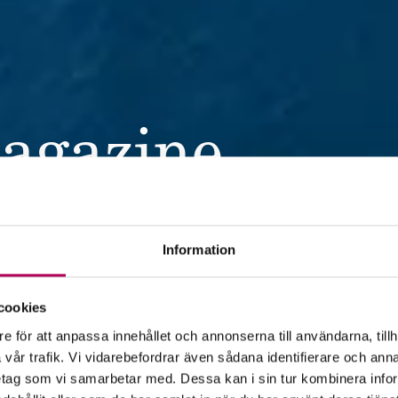
agazine
e. We provide inspiration and
Information
s and banks that work with
un that journey out in the
cookies
e för att anpassa innehållet och annonserna till användarna, tillh
vår trafik. Vi vidarebefordrar även sådana identifierare och anna
retag som vi samarbetar med. Dessa kan i sin tur kombinera in