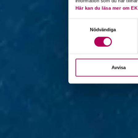
information som du har tillha
Här kan du läsa mer om EK
Samtyckesval
Nödvändiga
Avvisa