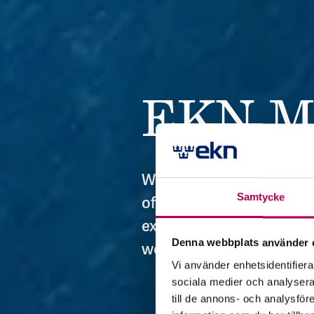
EKN M
Welcome to EKN Magazin
Samtycke
offer tips for companie
exports or have just beg
Denna webbplats använder 
world.
Vi använder enhetsidentifierar
sociala medier och analysera 
till de annons- och analysfö